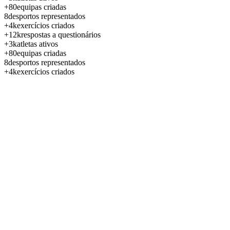
+80
equipas criadas
8
desportos representados
+4k
exercícios criados
+12k
respostas a questionários
+3k
atletas ativos
+80
equipas criadas
8
desportos representados
+4k
exercícios criados