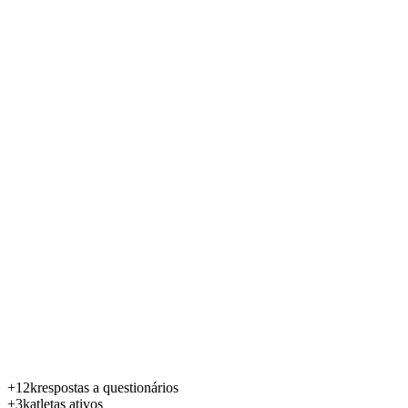
+12k
respostas a questionários
+3k
atletas ativos