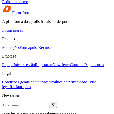
Pedir uma demo
Formafoot
A plataforma dos profissionais do desporto
Iniciar sessão
Produtos
Formações
Formapulse
Recursos
Empresa
Equipa
Iniciar sessão
Registar-se
Newsletter
Contacto
Pagamentos
Legal
Condições gerais de utilização
Política de privacidade
Aviso
legal
Reclamações
Newsletter