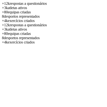
+12k
respostas a questionários
+3k
atletas ativos
+80
equipas criadas
8
desportos representados
+4k
exercícios criados
+12k
respostas a questionários
+3k
atletas ativos
+80
equipas criadas
8
desportos representados
+4k
exercícios criados