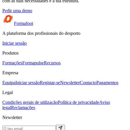
com as tuas necessidades e a tua estrutura.
Pedir uma demo
Formafoot
A plataforma dos profissionais do desporto
Iniciar sessão
Produtos
Formações
Formapulse
Recursos
Empresa
Equipa
Iniciar sessão
Registar-se
Newsletter
Contacto
Pagamentos
Legal
Condições gerais de utilização
Política de privacidade
Aviso
legal
Reclamações
Newsletter