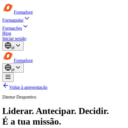
Formafoot
Formapulse
Formações
Blog
Iniciar sessão
pt
Formafoot
pt
Voltar à apresentação
Diretor Desportivo
Liderar. Antecipar. Decidir.
É a tua missão.