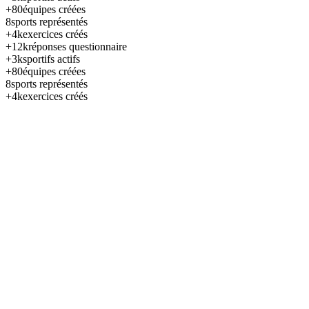
+80
équipes créées
8
sports représentés
+4k
exercices créés
+12k
réponses questionnaire
+3k
sportifs actifs
+80
équipes créées
8
sports représentés
+4k
exercices créés