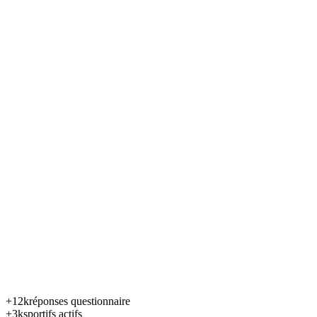
+12k
réponses questionnaire
+3k
sportifs actifs