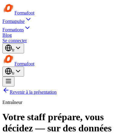
Formafoot
Formapulse
Formations
Blog
Se connecter
fr
Formafoot
fr
Revenir à la présentation
Entraîneur
Votre staff prépare,
vous
décidez
— sur des données