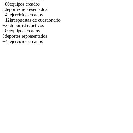
+80
equipos creados
8
deportes representados
+4k
ejercicios creados
+12k
respuestas de cuestionario
+3k
deportistas activos
+80
equipos creados
8
deportes representados
+4k
ejercicios creados