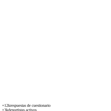
+12k
respuestas de cuestionario
+3k
deportistas activos