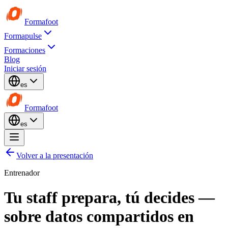
Formafoot
Formapulse
Formaciones
Blog
Iniciar sesión
es
Formafoot
es
Volver a la presentación
Entrenador
Tu staff prepara,
tú decides
—
sobre datos compartidos en